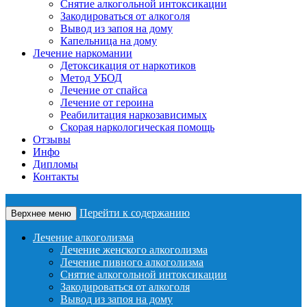
Снятие алкогольной интоксикации
Закодироваться от алкоголя
Вывод из запоя на дому
Капельница на дому
Лечение наркомании
Детоксикация от наркотиков
Метод УБОД
Лечение от спайса
Лечение от героина
Реабилитация наркозависимых
Скорая наркологическая помощь
Отзывы
Инфо
Дипломы
Контакты
Перейти к содержанию
Верхнее меню
Лечение алкоголизма
Лечение женского алкоголизма
Лечение пивного алкоголизма
Снятие алкогольной интоксикации
Закодироваться от алкоголя
Вывод из запоя на дому