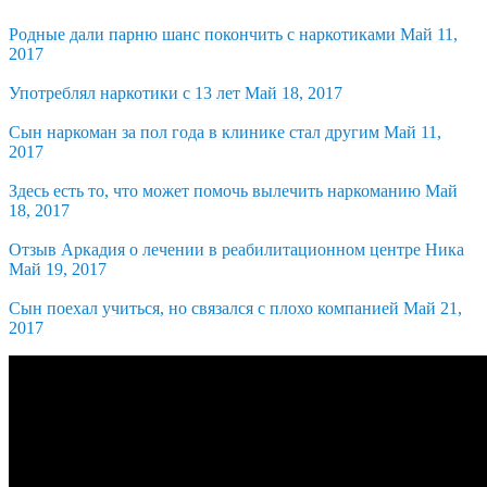
Родные дали парню шанс покончить с наркотиками
Май 11,
2017
Употреблял наркотики с 13 лет
Май 18, 2017
Сын наркоман за пол года в клинике стал другим
Май 11,
2017
Здесь есть то, что может помочь вылечить наркоманию
Май
18, 2017
Отзыв Аркадия о лечении в реабилитационном центре Ника
Май 19, 2017
Сын поехал учиться, но связался с плохо компанией
Май 21,
2017