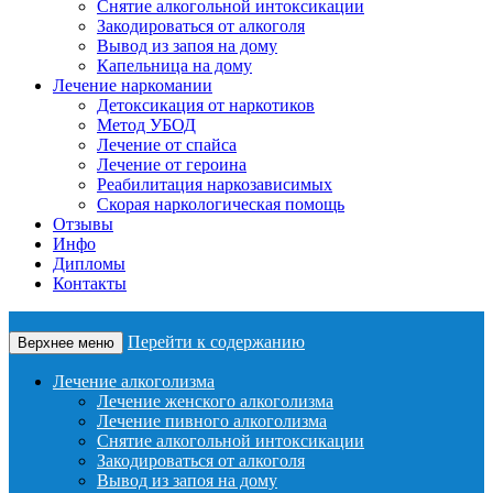
Снятие алкогольной интоксикации
Закодироваться от алкоголя
Вывод из запоя на дому
Капельница на дому
Лечение наркомании
Детоксикация от наркотиков
Метод УБОД
Лечение от спайса
Лечение от героина
Реабилитация наркозависимых
Скорая наркологическая помощь
Отзывы
Инфо
Дипломы
Контакты
Перейти к содержанию
Верхнее меню
Лечение алкоголизма
Лечение женского алкоголизма
Лечение пивного алкоголизма
Снятие алкогольной интоксикации
Закодироваться от алкоголя
Вывод из запоя на дому