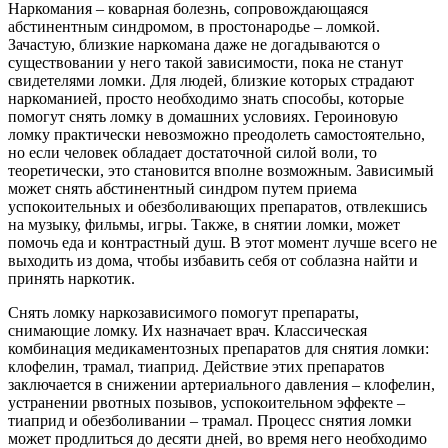
Наркомания – коварная болезнь, сопровождающаяся
абстинентным синдромом, в простонародье – ломкой.
Зачастую, близкие наркомана даже не догадываются о
существовании у него такой зависимости, пока не станут
свидетелями ломки.
Для людей, близкие которых страдают
наркоманией, просто необходимо знать способы, которые
помогут снять ломку в домашних условиях. Героиновую
ломку практически невозможно преодолеть самостоятельно,
но если человек обладает достаточной силой воли, то
теоретически, это становится вполне возможным. Зависимый
может снять абстинентный синдром путем приема
успокоительных и обезболивающих препаратов, отвлекшись
на музыку, фильмы, игры. Также, в снятии ломки, может
помочь еда и контрастный душ. В этот момент лучше всего не
выходить из дома, чтобы избавить себя от соблазна найти и
принять наркотик.
Снять ломку наркозависимого помогут препараты,
снимающие ломку. Их назначает врач. Классическая
комбинация медикаментозных препаратов для снятия ломки:
клофелин, трамал, тиаприд. Действие этих препаратов
заключается в снижении артериального давления – клофелин,
устранении рвотных позывов, успокоительном эффекте –
тиаприд и обезболивании – трамал. Процесс снятия ломки
может продлиться до десяти дней, во время него необходимо