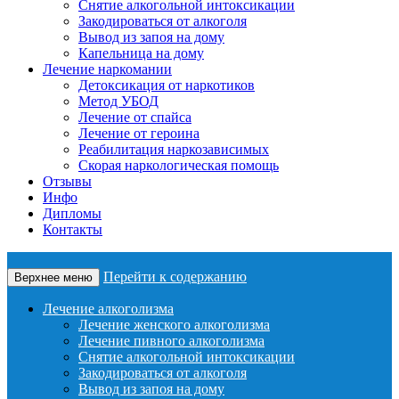
Снятие алкогольной интоксикации
Закодироваться от алкоголя
Вывод из запоя на дому
Капельница на дому
Лечение наркомании
Детоксикация от наркотиков
Метод УБОД
Лечение от спайса
Лечение от героина
Реабилитация наркозависимых
Скорая наркологическая помощь
Отзывы
Инфо
Дипломы
Контакты
Перейти к содержанию
Верхнее меню
Лечение алкоголизма
Лечение женского алкоголизма
Лечение пивного алкоголизма
Снятие алкогольной интоксикации
Закодироваться от алкоголя
Вывод из запоя на дому